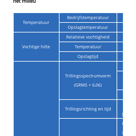
het milieu
Bedrijfstemperatuur
Temperatuur
Opslagtemperatuur
Relatieve vochtigheid
Vochtige hitte
Temperatuur
Opslagtijd
20H
Trillingsspectrumvorm
80H
(GRMS = 6,06)
350H
tr
Trillingsrichting en tijd
gedure
moet w
armatu