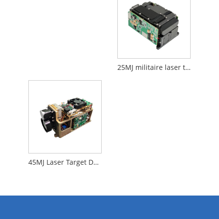
25MJ militaire laser target -aanduiding (Ltd) wiHt lrf
45MJ Laser Target Designator (Ltd) WiHt Lrf