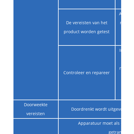
Algeme
De vereisten van het
met de
product worden getest
mogel
In de s
na el
noodzak
Controleer en repareer
de app
voo
te
Doorweekte
Doordrenkt wordt uitgevoerd m
vereisten
Apparatuur moet als een he
getransport