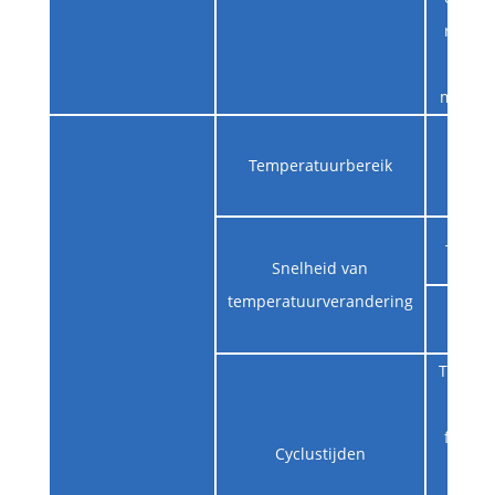
richtin
voor
minuten
Temperatuurbereik
Pow
Temper
Snelheid van
temperatuurverandering
Tien cy
zodat
fouten 
Cyclustijden
tijden