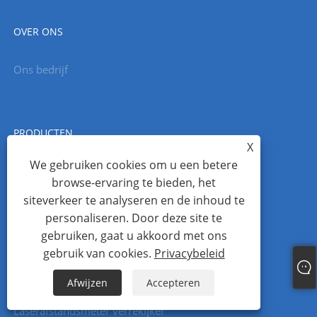
OVER ONS
Ons bedrijf
PRODUCTEN
X
We gebruiken cookies om u een betere
Laserafstandsmetermodule
browse-ervaring te bieden, het
Laser
siteverkeer te analyseren en de inhoud te
Glasvezel Gyro
personaliseren. Door deze site te
gebruiken, gaat u akkoord met ons
MWIR-camera
gebruik van cookies.
Privacybeleid
Laser gyroscoop
Afwijzen
Accepteren
Thermische beeldvorming
Laserafstandsmeter verrekijker