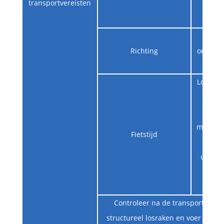
transportvereisten
br
Verti
Richting
oriëntat
Log-sca
pe
reso
monster
Fietstijd
kan d
uitgebr
2Hz s
Controleer na de transporttest 
structureel losraken en voer een i