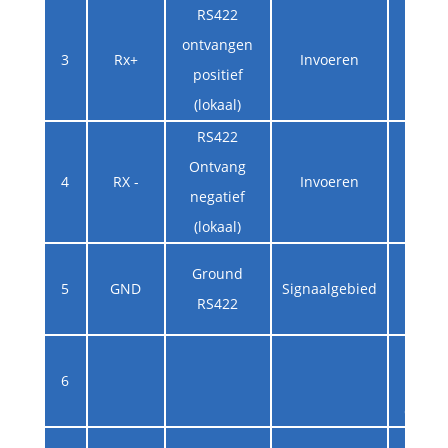
RS422
Obj
ontvangen
3
Rx+
Invoeren
bove
positief
comp
(lokaal)
RS422
Obj
Ontvang
4
RX -
Invoeren
bove
negatief
comp
(lokaal)
Obj
Ground
5
GND
Signaalgebied
bove
RS422
comp
Deb
6
specia
de fab
Deb