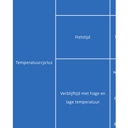
repar
Eén c
omvat 
Fietstijd
Temper
T
Temperatuurcyclus
De ve
warmtec
Op ba
Verblijftijd met hoge en
permeab
lage temperatuur
de in
monst
gehand