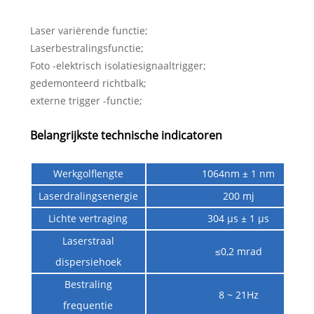
Laser variërende functie;
Laserbestralingsfunctie;
Foto -elektrisch isolatiesignaaltrigger;
gedemonteerd richtbalk;
externe trigger -functie;
Belangrijkste technische indicatoren
Werkgolflengte
1064nm ± 1 nm
Laserdralingsenergie
200 mj
Lichte vertraging
304 µs ± 1 µs
Laserstraal
≤0,2 mrad
dispersiehoek
Bestraling
8 ~ 21Hz
frequentie