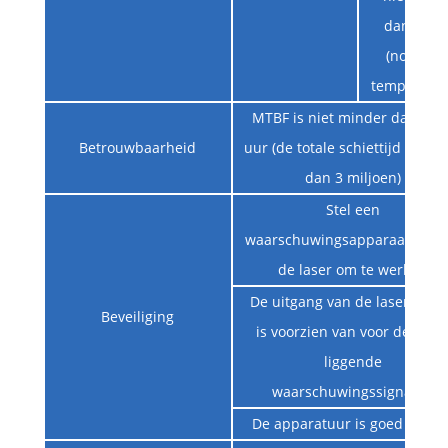
dan 60 W
(normale
temperatuu
MTBF is niet minder dan 400
Betrouwbaarheid
uur (de totale schiettijd is gro
dan 3 miljoen)
Stel een
waarschuwingsapparaat in vo
de laser om te werken
De uitgang van de laserzend
Beveiliging
is voorzien van voor de han
liggende
waarschuwingssignalen
De apparatuur is goed geaar