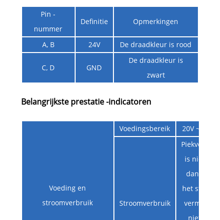
Pin -
Definitie
Opmerkingen
nummer
A, B
24V
De draadkleur is rood
De draadkleur is
C, D
GND
zwart
Belangrijkste prestatie -indicatoren
Voedingsbereik
20V ~ 33V, 
Piekvermog
is niet me
dan 260 W
Voeding en
het standby
stroomverbruik
Stroomverbruik
vermogen 
niet mee