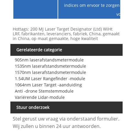
indices om ervoor te zorgen dat z
voldoen
Hottags: 200 MJ Laser Target Designator (Ltd) WiHt
LRF, fabrikanten, leveranciers, fabriek, China, gemaakt
in China, op maat gemaakte, hoge kwaliteit
Gerelateerde categorie
905nm laserafstandsmetermodule
1535nm laserafstandsmetermodule
1570nm laserafstandsmetermodule
1.54UM Laser Rangefinder -module
1064nm Laser Target -aanduiding
Anti -drone Stemstemmodule
Variërende Lidar-module
Stuur onderzoek
Stel gerust uw vraag via onderstaand formulier.
Wij zullen u binnen 24 uur antwoorden.