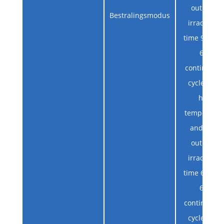
output）
Bestralingsmodus
irradiation
time 90s, re
60s,
continuous
cycles （at
high
temperatur
and 85mj
output）
irradiation
time 60s, re
60s,
continuous 
cycles （at