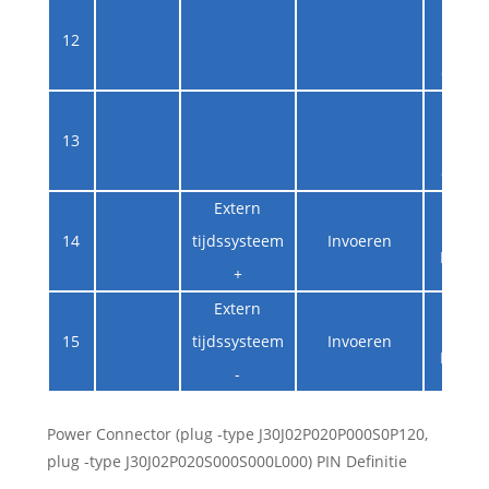
Deb
12
specia
de fab
Deb
13
specia
de fab
Extern
RS
14
tijdssysteem
Invoeren
Differe
+
Extern
RS
15
tijdssysteem
Invoeren
Differe
-
Power Connector (plug -type J30J02P020P000S0P120,
plug -type J30J02P020S000S000L000) PIN Definitie