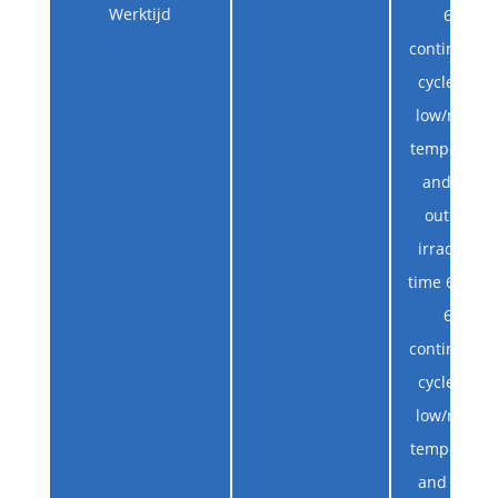
Werktijd
60s,
continuous 
cycles （at
low/norma
temperatur
and 85mj
output）
irradiation
time 60s, re
60s,
continuous 
cycles （at
low/norma
temperatur
and 160mj