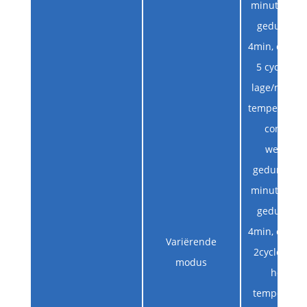
minuten, ru
gedurend
4min, contin
5 cycli （bi
lage/norma
temperatuu
continu
werken
gedurende 
minuten, ru
gedurend
4min, contin
Variërende
2cycles （bi
modus
hoge
temperatuu