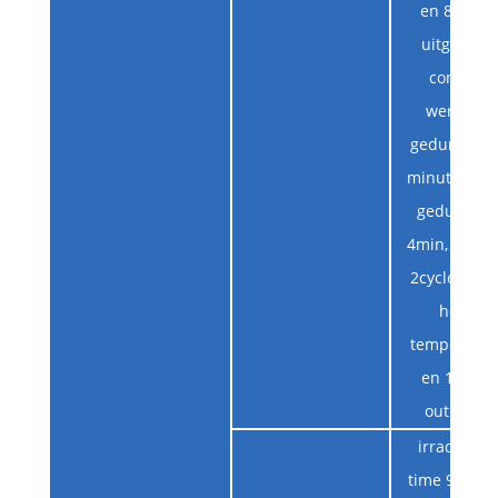
en 85 mJ -
uitgang）
continu
werkend
gedurende 
minuten, ru
gedurend
4min, conti
2cyclen （bi
hoge
temperatuu
en 160 mJ
output）
irradiation
time 90s, re