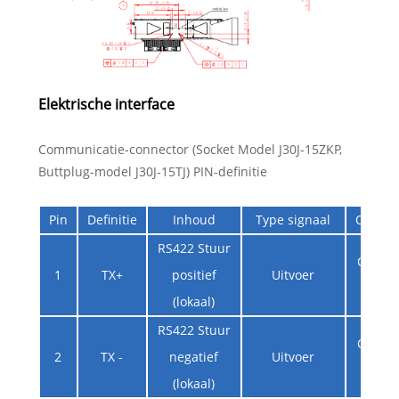
Elektrische interface
Communicatie-connector (Socket Model J30J-15ZKP,
Buttplug-model J30J-15TJ) PIN-definitie
Pin
Definitie
Inhoud
Type signaal
Opmer
RS422 Stuur
Object 
1
TX+
positief
Uitvoer
comp
(lokaal)
RS422 Stuur
Object 
2
TX -
negatief
Uitvoer
comp
(lokaal)