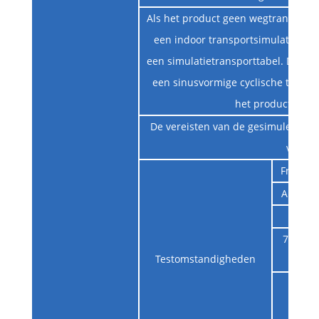
Als het product geen wegtransportt
een indoor transportsimulatietest
een simulatietransporttabel. Deze t
een sinusvormige cyclische trillin
het product te b
De vereisten van de gesimuleerde tr
volgt
Frequen
Amplit
Am
7Hz ~ 2
Testomstandigheden
Trilli
af