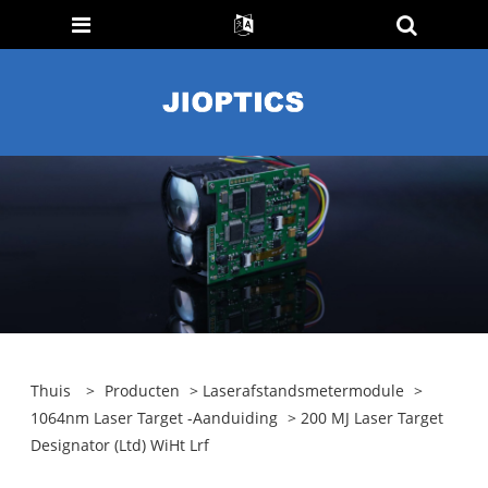
Thuis
>
Producten
>
Laserafstandsmetermodule
>
1064nm Laser Target -aanduiding
> 200 MJ Laser Target
Designator (Ltd) WiHt Lrf