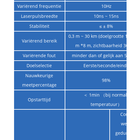
Variërend frequentie
10Hz
Laserpulsbreedte
10ns ~ 15ns
Stabiliteit
≤ ± 8%
0,3 m ~ 30 km (doelgrootte 10 m *
Variërend bereik
m *8 m, zichtbaarheid 30 km)
Variërende fout
minder dan of gelijk aan 5 mete
Doelselectie
Eerste/seconde/einde
Nauwkeurige
98%
meetpercentage
＜ 1min （bij normale
Opstarttijd
temperatuur）
Continu
werken
gedurende 