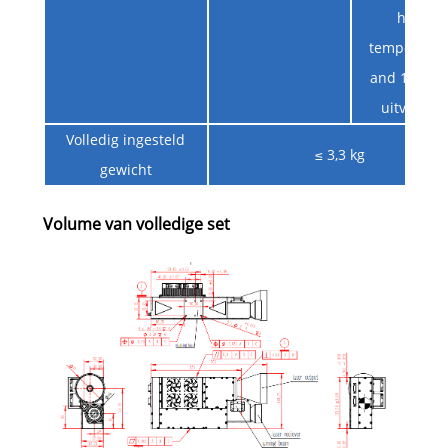
high
temperatur
and 160 MJ 
uitvoer）
Volledig ingesteld
≤ 3,3 kg
gewicht
Volume van volledige set