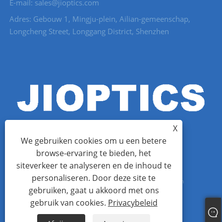
E-mail: sales@jioptics.com
Adres: Gebouw 1, Mingju-plein, Ailian-gemeenschap,
Longcheng Street, Longgang District, Shenzhen
X
We gebruiken cookies om u een betere
browse-ervaring te bieden, het
siteverkeer te analyseren en de inhoud te
Copyright © 2022 Shenzhen Jioptics Technology Co., Ltd -
personaliseren. Door deze site te
Laserafstandsmetermodule, Zoom MWIR-camera - Alle rechten
gebruiken, gaat u akkoord met ons
voorbehouden.
gebruik van cookies.
Privacybeleid
Links
Sitemap
RSS
XML
Privacybeleid