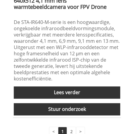
640x512 4,1 mm lens
warmtebeeldcamera voor FPV Drone
De STA-IR640-M-serie is een hoogwaardige,
ongekoelde infraroodbeeldvormingsmodule,
verkrijgbaar met meerdere lensspecificaties,
waaronder 4,1 mm, 6,9 mm, 9,1 mm en 13 mm.
Uitgerust met een WLP-infrarooddetector met
hoge framesnelheid van 12 μm en een
zelfontwikkelde infrarood ISP-chip van de
tweede generatie, levert hij uitstekende
beeldprestaties met een optimale algehele
kostenefficiëntie.
Lees verder
Stuur onderzoek
<
1
2
>