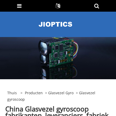
Thuis
>
Producten
>
Glasvezel Gyro
> Glasvezel
gyroscoop
China Glasvezel gyroscoop
fabrikanten, leveranciers, fabriek