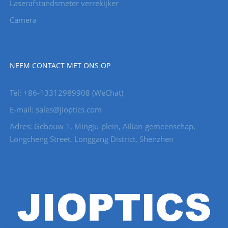
Laserafstandsmeter verrekijker
Camera
NEEM CONTACT MET ONS OP
Tel: +86-13312989908 (WeChat)
E-mail: sales@jioptics.com
Adres: Gebouw 1, Mingju-plein, Ailian-gemeenschap,
Longcheng Street, Longgang District, Shenzhen