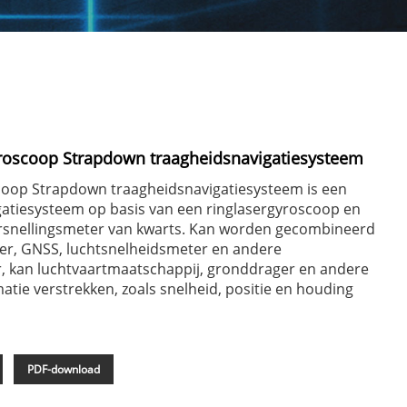
roscoop Strapdown traagheidsnavigatiesysteem
coop Strapdown traagheidsnavigatiesysteem is een
gatiesysteem op basis van een ringlasergyroscoop en
versnellingsmeter van kwarts. Kan worden gecombineerd
r, GNSS, luchtsnelheidsmeter en andere
, kan luchtvaartmaatschappij, gronddrager en andere
matie verstrekken, zoals snelheid, positie en houding
PDF-download