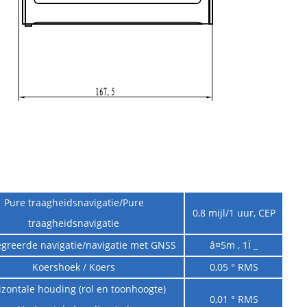
Pure traagheidsnavigatie/Pure
0,8 mijl/1 uur, CEP
traagheidsnavigatie
egreerde navigatie/navigatie met GNSS
â¤5m , 1Ï _
Koershoek / Koers
0,05 ° RMS
izontale houding (rol en toonhoogte)
0,01 ° RMS