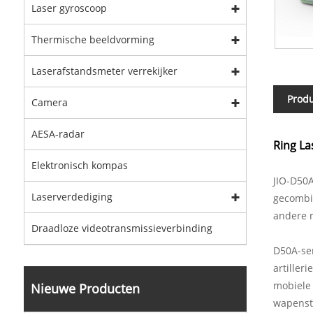
Laser gyroscoop
Thermische beeldvorming
Laserafstandsmeter verrekijker
Produ
Camera
AESA-radar
Ring La
Elektronisch kompas
JIO-D50A
Laserverdediging
gecombi
andere n
Draadloze videotransmissieverbinding
D50A-ser
artiller
mobiele 
Nieuwe Producten
wapensta