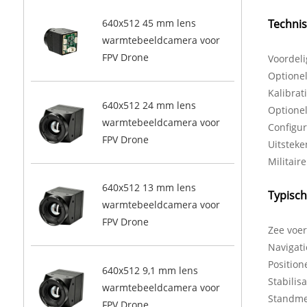
Techni
640x512 45 mm lens
warmtebeeldcamera voor
FPV Drone
Voordeli
Optionel
Kalibrat
640x512 24 mm lens
Optione
warmtebeeldcamera voor
Configu
FPV Drone
Uitsteke
Militair
640x512 13 mm lens
Typisch
warmtebeeldcamera voor
FPV Drone
Zee voer
Navigati
Position
640x512 9,1 mm lens
Stabilis
warmtebeeldcamera voor
Standme
FPV Drone