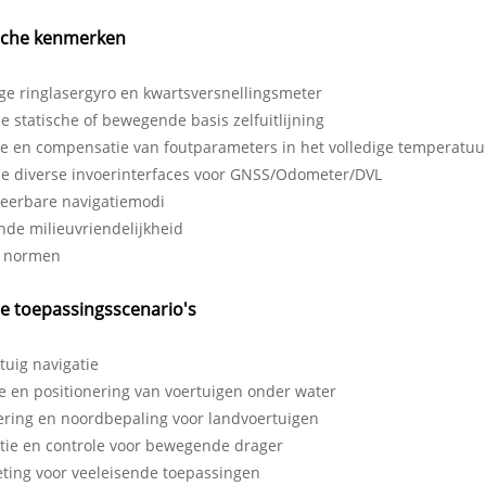
sche kenmerken
ge ringlasergyro en kwartsversnellingsmeter
e statische of bewegende basis zelfuitlijning
ie en compensatie van foutparameters in het volledige temperatuu
le diverse invoerinterfaces voor GNSS/Odometer/DVL
reerbare navigatiemodi
nde milieuvriendelijkheid
e normen
e toepassingsscenario's
tuig navigatie
e en positionering van voertuigen onder water
ering en noordbepaling voor landvoertuigen
atie en controle voor bewegende drager
ting voor veeleisende toepassingen