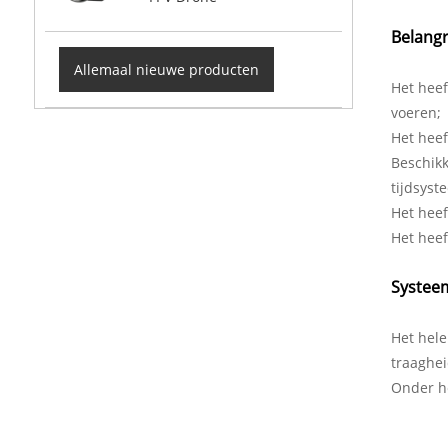
Belangr
Allemaal nieuwe producten
Het heef
voeren;
Het heef
Beschikk
tijdsys
Het heef
Het heef
Systee
Het hele
traaghei
Onder he