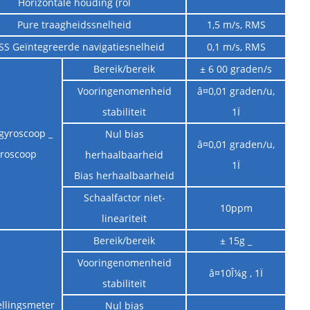
Horizontale houding (rol
Pure traagheidssnelheid
1,5 m/s, RMS
S Geïntegreerde navigatiesnelheid
0,1 m/s, RMS
Bereik/bereik
± 6 00 graden/s
Vooringenomenheid
â¤0,01 graden/u,
stabiliteit
1Ï
 gyroscoop _
Nul bias
â¤0,01 graden/u,
roscoop
herhaalbaarheid
1Ï
Bias herhaalbaarheid
Schaalfactor niet-
10ppm
lineariteit
Bereik/bereik
± 15g _
Vooringenomenheid
â¤10Î¼g , 1Ï
stabiliteit
ellingsmeter
Nul bias