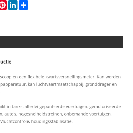
hatsApp
Pinterest
LinkedIn
Share
uctie
oscoop en een flexibele kwartsversnellingsmeter. Kan worden
papparatuur, kan luchtvaartmaatschappij, gronddrager en
.
t in tanks, allerlei gepantserde voertuigen, gemotoriseerde
pen, auto's, hogesnelheidstreinen, onbemande voertuigen,
luchtcontrole, houdingsstabilisatie,