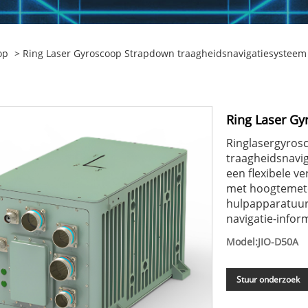
op
> Ring Laser Gyroscoop Strapdown traagheidsnavigatiesysteem
Ring Laser Gy
Ringlasergyros
traagheidsnavi
een flexibele 
met hoogtemete
hulpapparatuur
navigatie-infor
Model:JIO-D50A
Stuur onderzoek