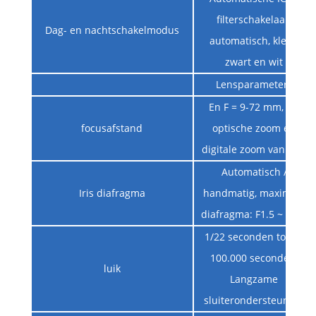
filterschakelaar,
Dag- en nachtschakelmodus
automatisch, kleur,
zwart en wit
Lensparameters
En F = 9-72 mm, 8 x
focusafstand
optische zoom en
digitale zoom van 16 x
Automatisch /
Iris diafragma
handmatig, maximaal
diafragma: F1.5 ~ F 3.4
1/22 seconden tot 1 /
100.000 seconden;
luik
Langzame
sluiterondersteuning