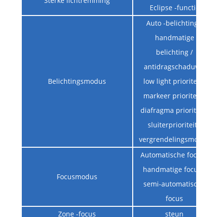
Sterke lichtremming
Eclipse -functie
Auto -belichting /
handmatige
belichting /
antidragschaduw /
Belichtingsmodus
low light prioriteit /
markeer prioriteit /
diafragma prioriteit /
sluiterprioriteit /
vergrendelingsmodus
Automatische focus /
handmatige focus /
Focusmodus
semi-automatische
focus
Zone -focus
steun