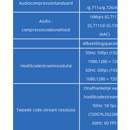
Audiocompressiestandaard
/g.711u/g.726/AAC
16kbps (G.711)/
Audio -
(G.711U)/ (G.726)/
compressiecodesnelheid
(AAC)
Afbeeldingsparameter
50Hz: 50fps (1920 ×
1080,1280 × 720);
Hoofdcodestroomresolutie
60Hz: 60fps (1920 ×
1080,1280 × 720) ；
Onafhankelijk van de
hoofdcodestream set
50Hz: 50 fps
Tweede code-stream resolutie
(720576,352288);
60Hz: 60 FPS