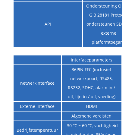
Ondersteuning ONVIF,
G B 28181 Protocol,
API
ondersteunen SDK en
externe
platformtoegang
interfaceparameters
36PIN FFC (inclusief
netwerkpoort, RS485,
netwerkinterface
RS232, SDHC, alarm in /
uit, lijn in / uit, voeding)
Externe interface
HDMI
Algemene vereisten
-30 ℃ ~ 60 ℃, vochtigheid
Bedrijfstemperatuur
is minder dan 95% (geen