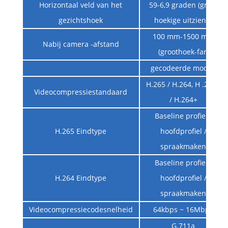
Horizontaal veld van het
59-6,9 graden (groot
gezichtshoek
hoekige uitziend)
100 mm-1500 mm
Nabij camera -afstand
(groothoek-far)
gecodeerde modus
H.265 / H.264, H .265+
Videocompressiestandaard
/ H.264+
Baseline profiel /
H.265 Eindtype
hoofdprofiel /
spraakmaken
Baseline profiel /
H.264 Eindtype
hoofdprofiel /
spraakmaken
Videocompressiecodesnelheid
64kbps ~ 16Mbps
G.711a