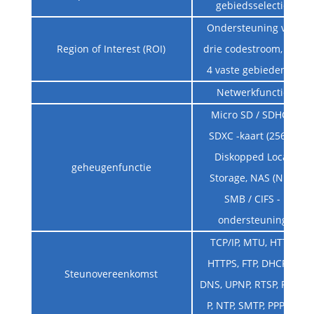
gebiedsselectie
Ondersteuning van
Region of Interest (ROI)
drie codestroom, stel
4 vaste gebieden in
Netwerkfunctie
Micro SD / SDHC /
SDXC -kaart (256G)
Diskopped Local
geheugenfunctie
Storage, NAS (NFS,
SMB / CIFS -
ondersteuning
TCP/IP, MTU, HTTP,
HTTPS, FTP, DHCP, D
Steunovereenkomst
DNS, UPNP, RTSP, RT M
P, NTP, SMTP, PPPOE