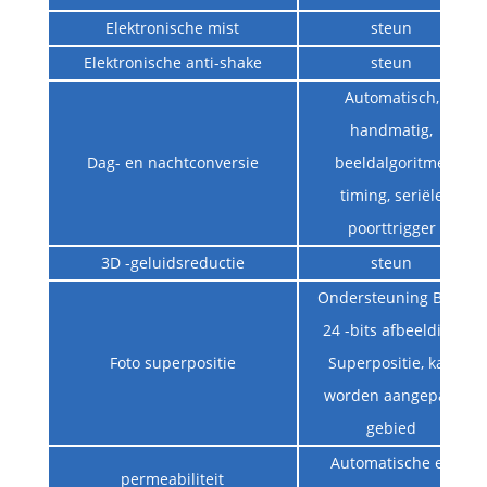
Elektronische mist
steun
Elektronische anti-shake
steun
Automatisch,
handmatig,
Dag- en nachtconversie
beeldalgoritme,
timing, seriële
poorttrigger
3D -geluidsreductie
steun
Ondersteuning BMP
24 -bits afbeelding
Foto superpositie
Superpositie, kan
worden aangepast
gebied
Automatische en
permeabiliteit