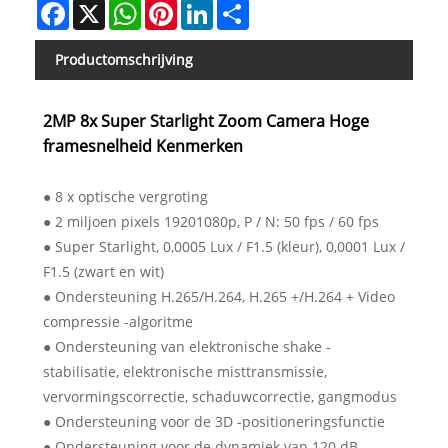
Facebook
X
WhatsApp
Pinterest
LinkedIn
Share
Productomschrijving
2MP 8x Super Starlight Zoom Camera Hoge
framesnelheid Kenmerken
● 8 x optische vergroting
● 2 miljoen pixels 19201080p, P / N: 50 fps / 60 fps
● Super Starlight, 0,0005 Lux / F1.5 (kleur), 0,0001 Lux /
F1.5 (zwart en wit)
● Ondersteuning H.265/H.264, H.265 +/H.264 + Video
compressie -algoritme
● Ondersteuning van elektronische shake -
stabilisatie, elektronische misttransmissie,
vervormingscorrectie, schaduwcorrectie, gangmodus
● Ondersteuning voor de 3D -positioneringsfunctie
● Ondersteuning voor de dynamiek van 120 dB