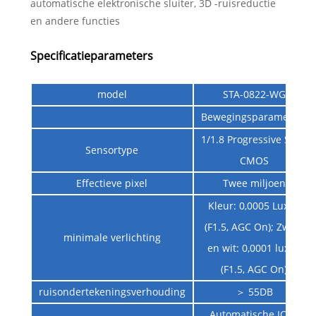
automatische elektronische sluiter, 3D -ruisreductie
en andere functies
Specificatieparameters
model
STA-0822-WG
Bewegingsparameters
1/1.8 Progressive Scan
Sensortype
CMOS
Effectieve pixel
Twee miljoen
Kleur: 0,0005 Lux @
(F1.5, AGC On); Zwart
minimale verlichting
en wit: 0,0001 lux @
(F1.5, AGC On)
ruisondertekeningsverhouding
＞ 55DB
Automatische ICR -