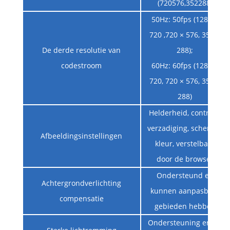
(720576,352288)
50Hz: 50fps (1280 ×
720 ,720 × 576, 352 ×
De derde resolutie van
288);
codestroom
60Hz: 60fps (1280 ×
720, 720 × 576, 352 ×
288)
Helderheid, contrast,
verzadiging, scherpte,
Afbeeldingsinstellingen
kleur, verstelbaar
door de browser
Ondersteund en
Achtergrondverlichting
kunnen aanpasbare
compensatie
gebieden hebben
Ondersteuning en de