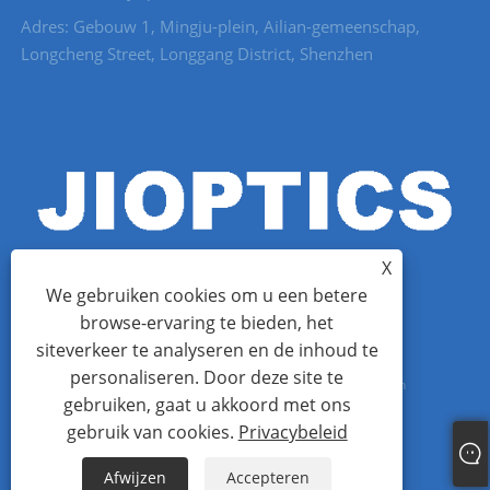
Adres: Gebouw 1, Mingju-plein, Ailian-gemeenschap,
Longcheng Street, Longgang District, Shenzhen
X
We gebruiken cookies om u een betere
browse-ervaring te bieden, het
siteverkeer te analyseren en de inhoud te
Copyright © 2022 Shenzhen Jioptics Technology Co., Ltd -
personaliseren. Door deze site te
Laserafstandsmetermodule, Zoom MWIR-camera - Alle rechten
gebruiken, gaat u akkoord met ons
voorbehouden.
gebruik van cookies.
Privacybeleid
Links
Sitemap
RSS
XML
Privacybeleid
Afwijzen
Accepteren