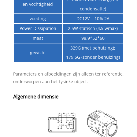
en vochtigheid
condensatie)
voeding
DC12V ± 10% 2A
Power Dissipation
2.5W statisch (4,5 wmax)
maat
98.9*52*60
329G (met behuizing);
gewicht
179.5G (zonder behuizing)
Parameters en afbeeldingen zijn alleen ter referentie,
onderworpen aan het fysieke object.
Algemene dimensie